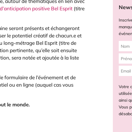
, autour de thématiques en lien avec
News
’anticipation positive Bel Esprit
(titre
Inscriv
manque
ine seront présents et échangeront
événem
er le potentiel créatif de chacun.e et
 long-métrage Bel Esprit (titre de
ion pertinente, qu’elle soit ensuite
on, sera notée et ajoutée à la liste
ia le formulaire de l’événement et de
ntiel ou en ligne (auquel cas vous
Votre 
utilisé
ainsi q
tout le monde.
Vous po
désabo